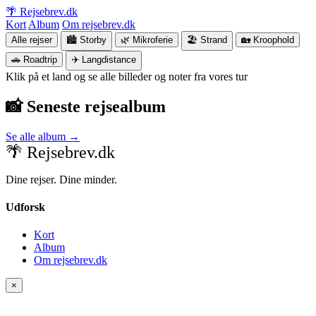
🌴 Rejsebrev.dk
Kort
Album
Om rejsebrev.dk
Alle rejser
🏙️ Storby
🌿 Mikroferie
🏖️ Strand
🏡 Kroophold
🚗 Roadtrip
✈️ Langdistance
Klik på et land og se alle billeder og noter fra vores tur
📸 Seneste rejsealbum
Se alle album →
🌴 Rejsebrev.dk
Dine rejser. Dine minder.
Udforsk
Kort
Album
Om rejsebrev.dk
×